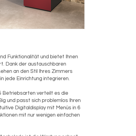
Lieferschein vermer
Stündlicher Pelle
spezifizieren. BITTE
0,6 kg/h
LIEFERUNG DIREKT 
Tankinhalt: 13 kg
Beheizbare Raum
Mindestabstände 
25 cm - hinten: 1
Stromversorgung:
Nennleistung: 32
nd Funktionalität und bietet Ihnen
Maße: L 43,4 x T 4
t. Dank der austauschbaren
Gewicht: 54 kg
Stahlraum
ehen an den Stil Ihres Zimmers
Edelstahl-Brenn
n jede Einrichtung integrieren.
Entspricht den N
B-VG - LRV/VKF
Betriebsarten verteilt es die
ig und passt sich problemlos Ihren
uitive Digitaldisplay mit Menüs in 6
nktionen mit nur wenigen einfachen