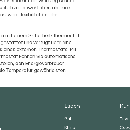
schelade ist die Wartung schnell
auchabzug sowohl oben als auch
n, was Flexibilität bei der
Ofen mit einem Sicherheitsthermostat
gestattet und verfügt über eine
ss eines externen Thermostats. Mit
mostat können Sie automatische
stellen, den Energieverbrauch
eale Temperatur gewährleisten.
Laden
Kun
Grill
Priva
Klima
Cooki