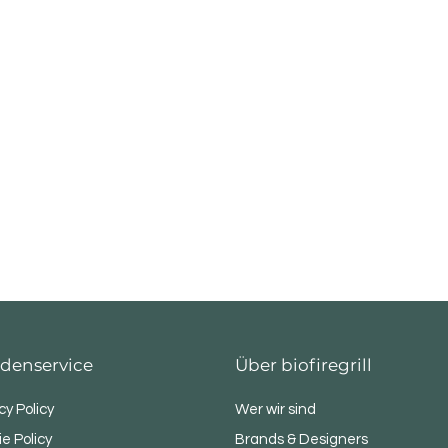
denservice
Über biofiregrill
cy Policy
Wer wir sind
e Policy
Brands & Designers