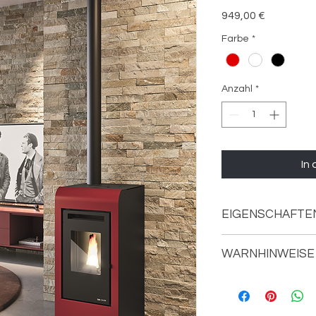
Preis
949,00 €
Farbe
*
Anzahl
*
In
EIGENSCHAFTE
Brennleistung: ma
WARNHINWEISE
Heizleistung: max
Energieeffizienzk
Um einen Umtausch z
Wirkungsgrad: Pm
Unversehrtheit des 
CO-Wert bei 13 %
Mängeln den Verme
0,013 %