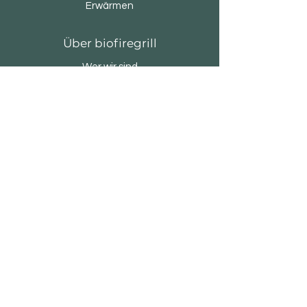
Erwärmen
Über biofiregrill
Wer wir sind
Brands & Designers
Stores
Kontakte
Kundenservice
Privacy Policy
Cookie Policy
Allgemeine Geschäftsbedingungen
FAQ
biofiregrill.com
Via Barone 1/B