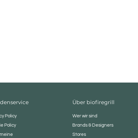
denservice
Über biofiregrill
cy Policy
Wer wir sind
e Policy
Brands & Designers
emeine
Stores