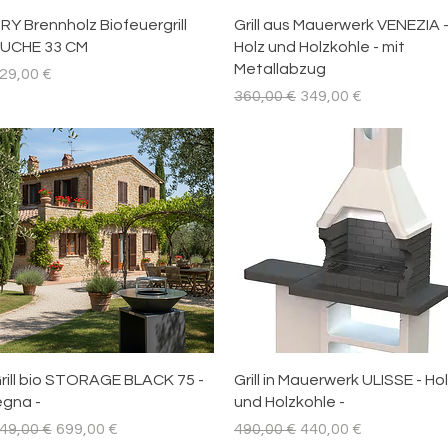
Schnellansicht
Schnellansicht
RY Brennholz Biofeuergrill
Grill aus Mauerwerk VENEZIA 
UCHE 33 CM
Holz und Holzkohle - mit
Metallabzug
reis
29,00 €
Standardpreis
Sale-Preis
360,00 €
349,00 €
Schnellansicht
Schnellansicht
rill bio STORAGE BLACK 75 -
Grill in Mauerwerk ULISSE - Ho
egna -
und Holzkohle -
tandardpreis
Sale-Preis
Standardpreis
Sale-Preis
49,00 €
699,00 €
490,00 €
440,00 €