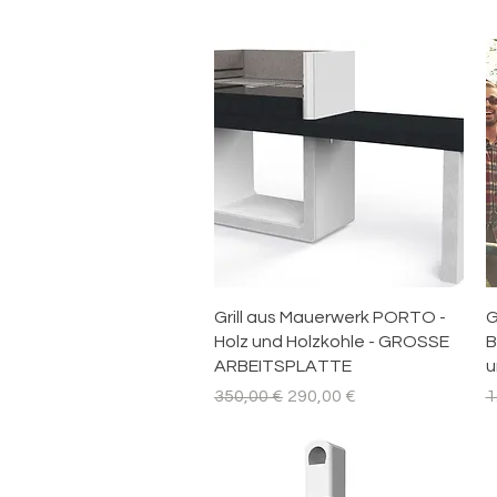
Schnellansicht
Grill aus Mauerwerk PORTO -
G
Holz und Holzkohle - GROSSE
B
ARBEITSPLATTE
u
Standardpreis
Sale-Preis
S
350,00 €
290,00 €
1