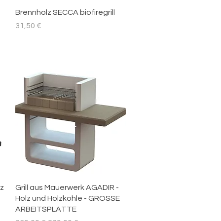
Schnellansicht
-
Brennholz SECCA biofiregrill
Preis
31,50 €
Schnellansicht
lz
Grill aus Mauerwerk AGADIR -
Holz und Holzkohle - GROSSE
ARBEITSPLATTE