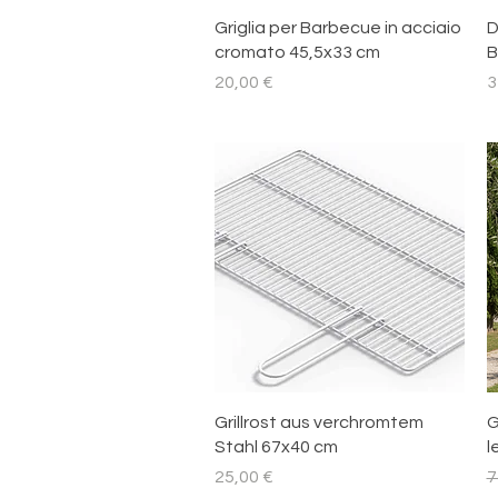
Schnellansicht
Griglia per Barbecue in acciaio
D
cromato 45,5x33 cm
B
Preis
P
20,00 €
3
Schnellansicht
Grillrost aus verchromtem
G
Stahl 67x40 cm
l
Preis
S
25,00 €
7