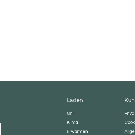
Laden
Kun
Grill
Priva
Klima
Cooki
Erwärmen
Allg