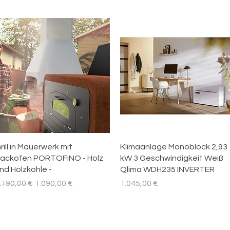
Schnellansicht
Schnellansicht
rill in Mauerwerk mit
Klimaanlage Monoblock 2,93
ackofen PORTOFINO - Holz
kW 3 Geschwindigkeit Weiß
nd Holzkohle -
Qlima WDH235 INVERTER
tandardpreis
Sale-Preis
Preis
.190,00 €
1.090,00 €
1.045,00 €