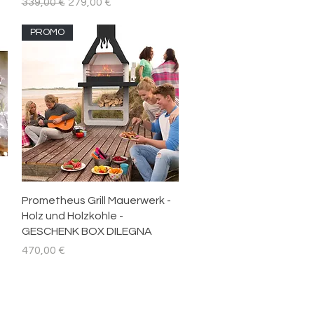
Standardpreis
Sale-Preis
339,00 €
279,00 €
PROMO
Schnellansicht
Prometheus Grill Mauerwerk -
Holz und Holzkohle -
GESCHENK BOX DILEGNA
Preis
470,00 €