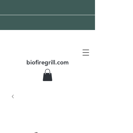
Kostenloser Versand auf
der ganzen Welt
biofiregrill.com