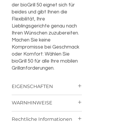
der bioGrill 50 eignet sich für
beides und gibt Ihnen die
Flexibilität, Ihre
Lieblingsgerichte genau nach
Ihren Wünschen zuzubereiten.
Machen Sie keine
Kompromisse bei Geschmack
oder Komfort: Wählen Sie
bioGrill 50 für alle Ihre mobilen
Grillanforderungen.
EIGENSCHAFTEN
• Grillmaße: 35x50(94)x73 (LxTxH) cm
WARNHINWEISE
• Profilierter Kühlergrill von
außergewöhnlicher Qualität
Nur zur äußerlichen Anwendung, von
• Extrem stabile Konstruktion
Rechtliche Informationen
anderen brennbaren
ermöglicht langjährige Nutzung
Gegenständen fernhalten
• Die zwei unterschiedlichen
Um Anspruch auf den Ersatz der