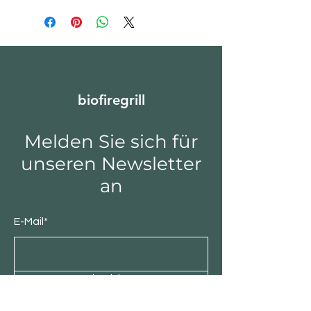
Höhenebenen garantieren ein
Ware zu haben, ist es zwingend
optimales Grillergebnis
erforderlich, das Paket mit dem
• Die Grillschale wurde mit
Vermerk „vorbehaltlich Prüfung“
hochwertigem Thermodruck
anzunehmen. BITTE BEACHTEN SIE,
versiegelt
DASS DIE LIEFERUNG BIS ZUM
• Speziell entwickeltes Design sorgt
HAUSTOR ERFOLGT
für exzellenten Luftstrom
biofiregrill
• 6 x 6 mm quadratisches Stahlgitter
• Zwei Ebenen für das Raster
Melden Sie sich für
unseren Newsletter
an
E-Mail*
Einreichen