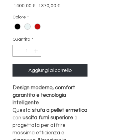
Prezzo
Prezzo
 1400,00 € 
1370,00 €
regolare
scontato
Colore
*
Quantità
*
Aggiungi al carrello
Design moderno, comfort
garantito e tecnologia
intelligente
.
Questa
stufa a pellet ermetica
con
uscita fumi superiore
è
progettata per offrire
massima efficienza e