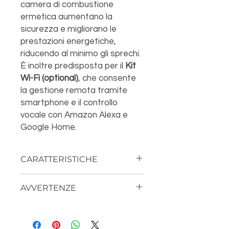
camera di combustione
ermetica aumentano la
sicurezza e migliorano le
prestazioni energetiche,
riducendo al minimo gli sprechi.
È inoltre predisposta per il
Kit
Wi-Fi (optional)
, che consente
la gestione remota tramite
smartphone e il controllo
vocale con Amazon Alexa e
Google Home.
CARATTERISTICHE
Classe energetica A+ Conformità
AVVERTENZE
EN 14785: 10-2006
Dimensioni L 48 x P 49 x H 93 cm
Per avere diritto alla sostituzione
Peso stufa kg 62
della merce, è necessario verificare
Potenza termica introdottakW 8,9
l'integrità del pacco e