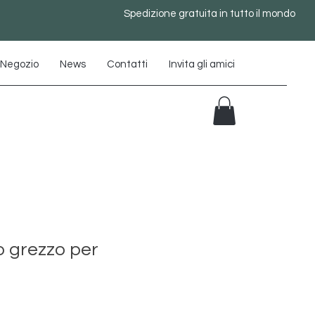
Spedizione gratuita in tutto il mondo
Negozio
News
Contatti
Invita gli amici
 grezzo per