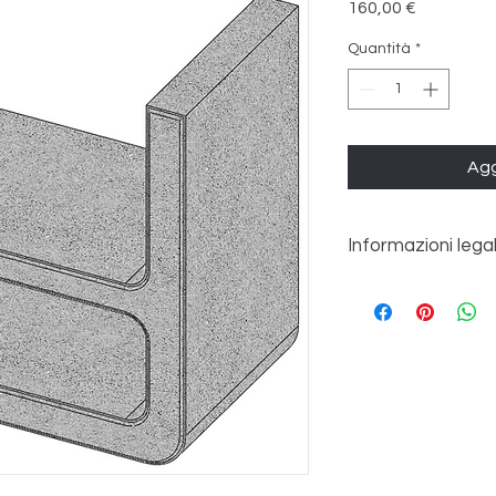
Prezzo
160,00 €
Quantità
*
Agg
Informazioni legal
E’ d’obbligo accettar
per avere diritto all
AVVISA CHE LA CON
DAVANTI AL CANCEL