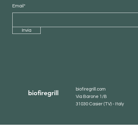
Email*
Invia
biofiregrill.com
biofiregrill
Via Barone 1/B
31030 Casier (TV) - Italy