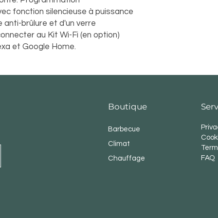
Tirage minimum de l
ec fonction silencieuse à puissance
Pa
 anti-brûlure et d'un verre
Diamètre d'évacuat
Diamètre du conduit 
connecter au Kit Wi-Fi (en option)
Capacité du réservoi
exa et Google Home.
Consommation de pel
kg/h
Tension d'alimentatio
Absorption électriq
Absorption électriqu
Boutique
M3 chauffé : 66 / 21
Serv
Niveau sonore dB : d
Carburant : PELLET 
Priva
Barbecue
Cooki
Climat
Term
FAQ
Chauffage