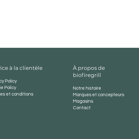
a cheminée : min 10 Pa max 12
ion des fumées : Ø 80 mm
d'aspiration : Ø 40 mm
r : 22 kg
lets : min 0,54 kg/h max 1,83
n : V/HZ 230 / 50
ue nominale : max 78 W
e à la mise sous tension : 345 W
6 m3
ice à la clientèle
À propos de
B 37 / 44
biofiregrill
EN PLUS A1
cy Policy
e Policy
Notre histoire
es et conditions
Marques et concepteurs
Magasins
Contact