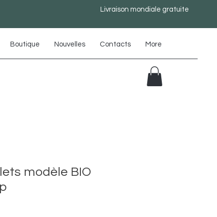
Livraison mondiale gratuite
Boutique
Nouvelles
Contacts
More
llets modèle BIO
up