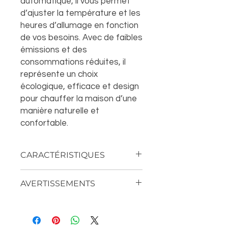
automatique, il vous permet
d’ajuster la température et les
heures d’allumage en fonction
de vos besoins. Avec de faibles
émissions et des
consommations réduites, il
représente un choix
écologique, efficace et design
pour chauffer la maison d’une
manière naturelle et
confortable.
CARACTÉRISTIQUES
• Modello: Pia Canalizzata
AVERTISSEMENTS
• Potenza bruciata: max 11,0 kW -
min 3,4 kW
Pour avoir droit au remplacement de
• Potenza resa in riscaldamento:
la marchandise, il est nécessaire de
max 9,9 kW - min 3,0 kW
vérifier l’intégrité du colis et dans le
• Classe ambientale: Prodotto a 5