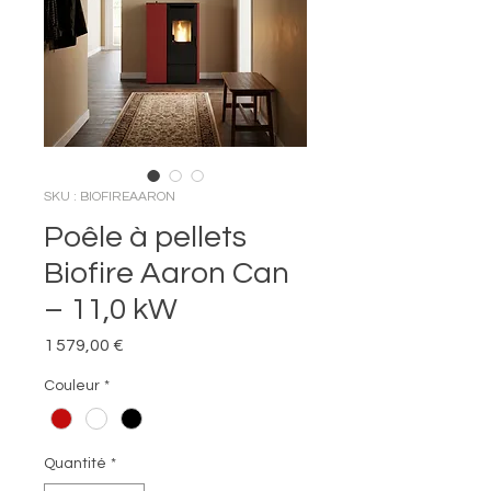
SKU : BIOFIREAARON
Poêle à pellets
Biofire Aaron Can
– 11,0 kW
Prix
1 579,00 €
Couleur
*
Quantité
*